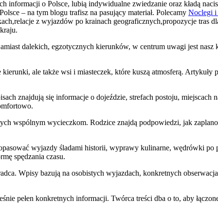
ch informacji o Polsce, lubią indywidualne zwiedzanie oraz kładą nac
 Polsce – na tym blogu trafisz na pasujący materiał. Polecamy
Noclegi i
ch,relacje z wyjazdów po krainach geograficznych,propozycje tras dl
kraju.
amiast dalekich, egzotycznych kierunków, w centrum uwagi jest nasz 
ne kierunki, ale także wsi i miasteczek, które kuszą atmosferą. Artykuł
ch znajdują się informacje o dojeździe, strefach postoju, miejscach 
omfortowo.
conych wspólnym wycieczkom. Rodzice znajdą podpowiedzi, jak zaplanow
 dopasować wyjazdy śladami historii, wyprawy kulinarne, wędrówki po 
ormę spędzania czasu.
adca. Wpisy bazują na osobistych wyjazdach, konkretnych obserwacjach
cześnie pełen konkretnych informacji. Twórca treści dba o to, aby łącz