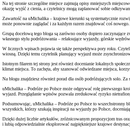
Na tej stronie szczególne miejsce zajmują opisy mniejszych miejscowo
okazję wyjść z cienia, a czytelnicy mogą zaplanować sobie odkrywa
Zawartość na uMichalika – krajowe kierunki są systematycznie rozwija
może ponownie zaglądać i za każdym razem znajdować coś nowego.
Grupą docelową tego bloga są zarówno osoby dopiero zaczynające zw
własnego stylu podróżowania – relaksujące wyjazdy, górskie wędró
W licznych wpisach pojawia się także perspektywa pory roku. Czytelni
wiosną. Dzięki temu czytelnik planujący wyjazd może zsynchronizow
Istotnym filarem tej strony jest również docenianie lokalnych społe
klimat miejsca. To zachęta, aby szanować odwiedzane miejsca, korzy
Na blogu znajdziesz również porad dla osób podróżujących solo. Za 
uMichalika – Podróże po Polsce może odgrywać rolę pierwszego kroku
wyjazd. Przeglądanie wpisów pozwala zredukować ryzyko nietrafion
Podsumowując, uMichalika – Podróże po Polsce to wszechstronny blog 
wszystkich, którzy szukają inspiracji na wyjazdy po Polsce, docenia
Dzięki dużej liczbie artykułów, zróżnicowanym propozycjom tras ora
i lubią odpowiedzialnie eksplorować najpiękniejsze krajowe destynac