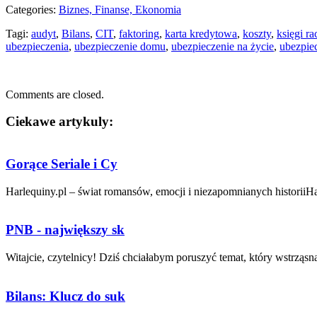
Categories:
Biznes, Finanse, Ekonomia
Tagi:
audyt
,
Bilans
,
CIT
,
faktoring
,
karta kredytowa
,
koszty
,
księgi r
ubezpieczenia
,
ubezpieczenie domu
,
ubezpieczenie na życie
,
ubezpie
Comments are closed.
Ciekawe artykuly:
Gorące Seriale i Cy
Harlequiny.pl – świat romansów, emocji i niezapomnianych historiiHar
PNB - największy sk
Witajcie, czytelnicy! Dziś chciałabym ​poruszyć temat, który⁢ wstrząsną
Bilans: Klucz do suk