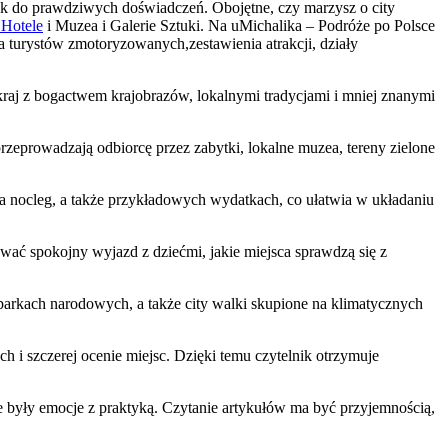
isk do prawdziwych doświadczeń. Obojętne, czy marzysz o city
 Hotele
i Muzea i Galerie Sztuki. Na uMichalika – Podróże po Polsce
a turystów zmotoryzowanych,zestawienia atrakcji, działy
kraj z bogactwem krajobrazów, lokalnymi tradycjami i mniej znanymi
y przeprowadzają odbiorcę przez zabytki, lokalne muzea, tereny zielone
na nocleg, a także przykładowych wydatkach, co ułatwia w układaniu
ać spokojny wyjazd z dziećmi, jakie miejsca sprawdzą się z
parkach narodowych, a także city walki skupione na klimatycznych
 i szczerej ocenie miejsc. Dzięki temu czytelnik otrzymuje
one były emocje z praktyką. Czytanie artykułów ma być przyjemnością,