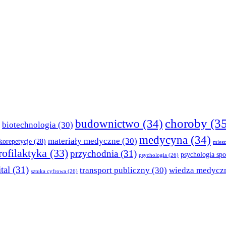
choroby
(35
budownictwo
(34)
biotechnologia
(30)
medycyna
(34)
materiały medyczne
(30)
korepetycje
(28)
miesz
rofilaktyka
(33)
przychodnia
(31)
psychologia spo
psychologia
(26)
tal
(31)
transport publiczny
(30)
wiedza medycz
sztuka cyfrowa
(26)