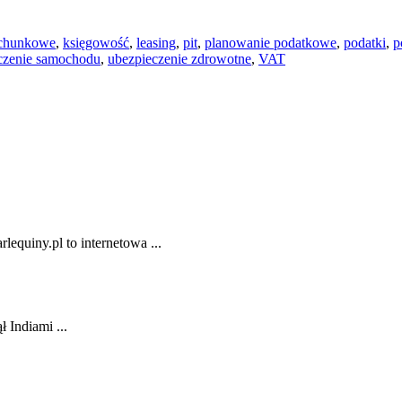
achunkowe
,
księgowość
,
leasing
,
pit
,
planowanie podatkowe
,
podatki
,
p
czenie samochodu
,
ubezpieczenie zdrowotne
,
VAT
lequiny.pl to internetowa ...
ł Indiami ...