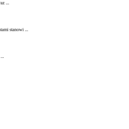
az ...
tami stanowi ...
...