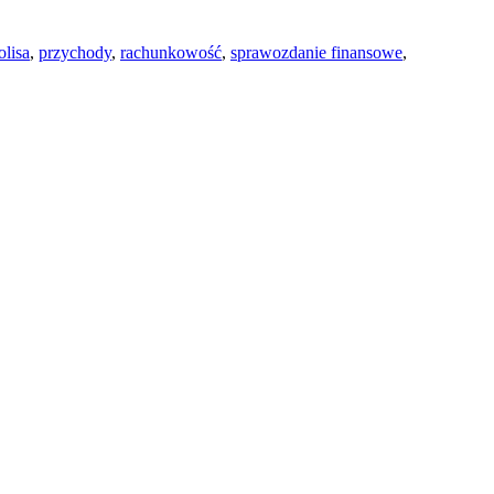
olisa
,
przychody
,
rachunkowość
,
sprawozdanie finansowe
,