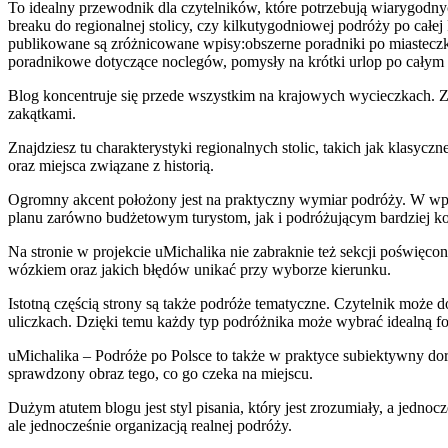
To idealny przewodnik dla czytelników, które potrzebują wiarygodny
breaku do regionalnej stolicy, czy kilkutygodniowej podróży po całej
publikowane są zróżnicowane wpisy:obszerne poradniki po miasteczka
poradnikowe dotyczące noclegów, pomysły na krótki urlop po całym 
Blog koncentruje się przede wszystkim na krajowych wycieczkach. Z
zakątkami.
Znajdziesz tu charakterystyki regionalnych stolic, takich jak klasycz
oraz miejsca związane z historią.
Ogromny akcent położony jest na praktyczny wymiar podróży. W wpisa
planu zarówno budżetowym turystom, jak i podróżującym bardziej k
Na stronie w projekcie uMichalika nie zabraknie też sekcji poświę
wózkiem oraz jakich błędów unikać przy wyborze kierunku.
Istotną częścią strony są także podróże tematyczne. Czytelnik może
uliczkach. Dzięki temu każdy typ podróżnika może wybrać idealną f
uMichalika – Podróże po Polsce to także w praktyce subiektywny dor
sprawdzony obraz tego, co go czeka na miejscu.
Dużym atutem blogu jest styl pisania, który jest zrozumiały, a jedno
ale jednocześnie organizacją realnej podróży.