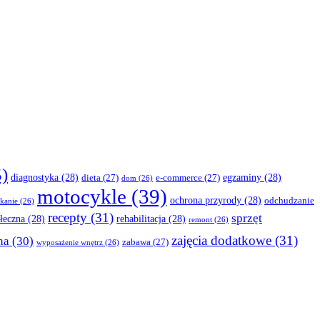
)
diagnostyka
(28)
egzaminy
(28)
dieta
(27)
e-commerce
(27)
dom
(26)
motocykle
(39)
ochrona przyrody
(28)
odchudzanie
kanie
(26)
recepty
(31)
sprzęt
łeczna
(28)
rehabilitacja
(28)
remont
(26)
zajęcia dodatkowe
(31)
na
(30)
zabawa
(27)
wyposażenie wnętrz
(26)