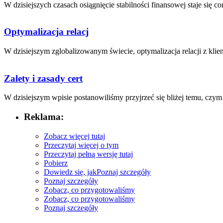
W dzisiejszych czasach osiągnięcie stabilności finansowej staje się cor
Optymalizacja relacj
W dzisiejszym zglobalizowanym świecie, optymalizacja relacji z⁢ klien
Zalety i zasady cert
W dzisiejszym ⁢wpisie postanowiliśmy przyjrzeć się bliżej‌ temu, czym 
Reklama:
Zobacz więcej tutaj
Przeczytaj więcej o tym
Przeczytaj pełną wersję tutaj
Pobierz
Dowiedz się, jak
Poznaj szczegóły
Poznaj szczegóły
Zobacz, co przygotowaliśmy
Zobacz, co przygotowaliśmy
Poznaj szczegóły