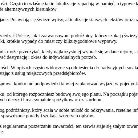
ści. Często to właśnie takie lokalizacje zapadają w pamięć, a typowe 
nie alternatywnych kierunków.
ne. Pojawiają się świeże wpisy, aktualizacje starszych tekstów oraz uz
iedzać Polskę, jak i zaawansowani podróżnicy, którzy szukają śwież
wki, krótkie wypady do miast czy kilkutygodniowe wyprawy.
k może przeczytać, kiedy najkorzystniej wybrać się w dane rejony, jak 
ać destynację i okres do indywidualnych potrzeb.
czności. W opisach często widoczne są odniesienia do tradycyjnych sm
stając z usług miejscowych przedsiębiorców.
sprawą konkretne podpowiedzi łatwiej zaplanować wyjazd w pojedynkę,
, od którego rozpoczniesz budowę swojego planu. Na początku pojawia
ych decyzji i maksymalnie spożytkować czas urlopu.
podróżniczy, który scala w sobie miłość do odkrywania, rzetelne info
ją sprawdzone porady i szukają szczerych opisów.
z regularnemu poszerzaniu zawartości, ten serwis staje się stałym tow
je.