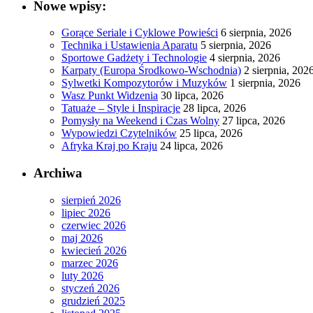
Nowe wpisy:
Gorące Seriale i Cyklowe Powieści
6 sierpnia, 2026
Technika i Ustawienia Aparatu
5 sierpnia, 2026
Sportowe Gadżety i Technologie
4 sierpnia, 2026
Karpaty (Europa Środkowo-Wschodnia)
2 sierpnia, 202
Sylwetki Kompozytorów i Muzyków
1 sierpnia, 2026
Wasz Punkt Widzenia
30 lipca, 2026
Tatuaże – Style i Inspiracje
28 lipca, 2026
Pomysły na Weekend i Czas Wolny
27 lipca, 2026
Wypowiedzi Czytelników
25 lipca, 2026
Afryka Kraj po Kraju
24 lipca, 2026
Archiwa
sierpień 2026
lipiec 2026
czerwiec 2026
maj 2026
kwiecień 2026
marzec 2026
luty 2026
styczeń 2026
grudzień 2025