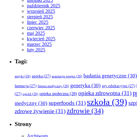
listopad 2025
październik 2025
wrzesień 2025
sierpień 2025
lipiec 2025
czerwiec 2025
maj 2025
kwiecień 2025
marzec 2025
luty 2025
Tagi:
badania genetyczne
(30)
apteka
(27)
antyki
(26)
aranżacja wnętrz
(26)
genetyka
(30)
farmacja
(27)
gry edukacyjne
(27)
fitness medyczny
(26)
p
opieka zdrowotna
(31)
opieka społeczna
(28)
(27)
ogród
(26)
szkoła
(39)
superfoods
(31)
szpi
medyczny
(30)
zdrowie
(34)
zdrowe żywienie
(31)
Strony
Archiwum